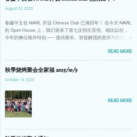
August 22, 2025
春藤中文在 NAWL 开设 Chinese Club 已满四年！ 在今天 NAWL
的 Open House 上，我们迎来了第七次招生宣传。相比以往，
今年的摊位格外特别 —— 接待家长、答疑解惑的老师与助教，
全部都是“春藤出品”！ ✨ 比如，贝拉老师从春藤中文毕业后，
READ MORE
连续三年担任助教，去年正式独立授课，教学认真，深受学生
喜爱与家长好评；Bruce 老师在周四 Chinese Club 与周六中文
课中担任助教已两年；而Katie同学也在完成高阶课程后，今年
秋季烧烤聚会全家福 2025/10/5
加入了助教团队。春藤的学子们正逐步成长为中文推广的中坚
October 14, 2025
力量，令人欣慰！ 这次摊位前热闹非凡，吸引了众多对中华文
化感兴趣的家庭前来咨询，为我们的中文学校宣传添砖加瓦！
我们不仅致力于高质量的中文教学，也为学生提供成长与展示
READ MORE
的平台。 📌 周六中文学校报名仍在火热进行中！欢迎访问官网
了解更多详情： 🔗 https://ivychinese.org/