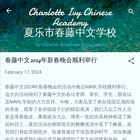
Charlotte Ivy Chinese
Skip to main content
Academy
夏乐市春藤中文学校
Ivy Chinese American Association
春藤中文2024年新春晚会顺利举行
February 17, 2024
春藤中文2024年新春晚会的活动今晚在NAWL学校顺利举行。
这次的活动得到了春藤中文的各位老师、家长、学生，朋友以
及NAWL学校的大力支持。今晚，大家品尝了来自祖国五湖四海
的美食，观看了各班级孩子们的精彩表演，我们几位工作人员
更是厚着脸皮、秉着娱乐大众、博君一笑的崇高精神奉送了舞
蹈科目三，最后活动在锣鼓喧天的舞狮表演中落下了帷幕。虽
然我们身处异国他乡、恰逢每逢佳节倍思亲的时节，但在春藤
中文大家庭我们每位成员都感受到了莫大的温暖和幸福。今