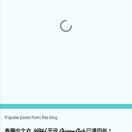
e
n
t
s
Popular posts from this blog
春藤中文在 NAWL 开设 Chinese Club 已满四年！