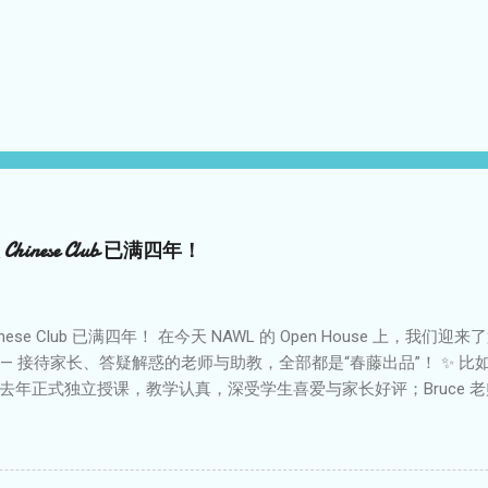
hinese Club 已满四年！
inese Club 已满四年！ 在今天 NAWL 的 Open House 上，
— 接待家长、答疑解惑的老师与助教，全部都是“春藤出品”！ ✨ 
正式独立授课，教学认真，深受学生喜爱与家长好评；Bruce 老师在周四 
年；而Katie同学也在完成高阶课程后，今年加入了助教团队。春藤
！ 这次摊位前热闹非凡，吸引了众多对中华文化感兴趣的家庭前来
于高质量的中文教学，也为学生提供成长与展示的平台。 📌 周六