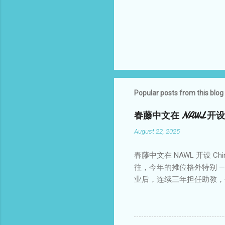
Popular posts from this blog
春藤中文在 NAWL 开设 C
August 22, 2025
春藤中文在 NAWL 开设 Ch
往，今年的摊位格外特别 —
业后，连续三年担任助教，去年
周六中文课中担任助教已两
推广的中坚力量，令人欣慰
传添砖加瓦！我们不仅致力