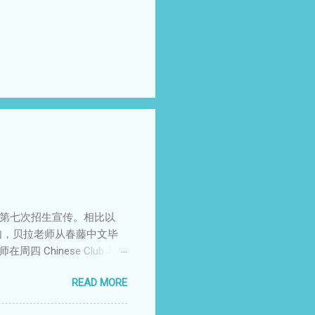
我们迎来了第七次招生宣传。相比以
比如，贝拉老师从春藤中文毕
Chinese Club 与
的学子们正逐步成长为中文
READ MORE
咨询，为我们的中文学校宣
中文学校报名仍在火热进行