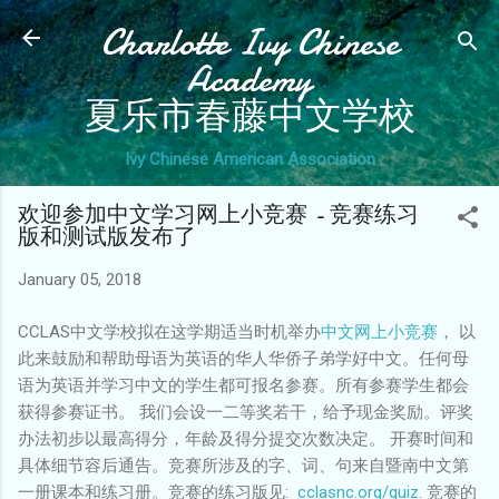
Charlotte Ivy Chinese
Skip to main content
Academy
夏乐市春藤中文学校
Ivy Chinese American Association
欢迎参加中文学习网上小竞赛 - 竞赛练习
版和测试版发布了
January 05, 2018
CCLAS中文学校拟在这学期适当时机举办
中文网上小竞赛
， 以
此来鼓励和帮助母语为英语的华人华侨子弟学好中文。任何母
语为英语并学习中文的学生都可报名参赛。所有参赛学生都会
获得参赛证书。 我们会设一二等奖若干，给予现金奖励。评奖
办法初步以最高得分，年龄及得分提交次数决定。 开赛时间和
具体细节容后通告。竞赛所涉及的字、词、句来自暨南中文第
一册课本和练习册。竞赛的练习版见:
cclasnc.org/quiz
. 竞赛的